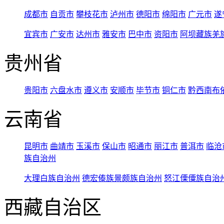
成都市
自贡市
攀枝花市
泸州市
德阳市
绵阳市
广元市
遂
宜宾市
广安市
达州市
雅安市
巴中市
资阳市
阿坝藏族羌
贵州省
贵阳市
六盘水市
遵义市
安顺市
毕节市
铜仁市
黔西南布
云南省
昆明市
曲靖市
玉溪市
保山市
昭通市
丽江市
普洱市
临沧
族自治州
大理白族自治州
德宏傣族景颇族自治州
怒江傈僳族自治
西藏自治区