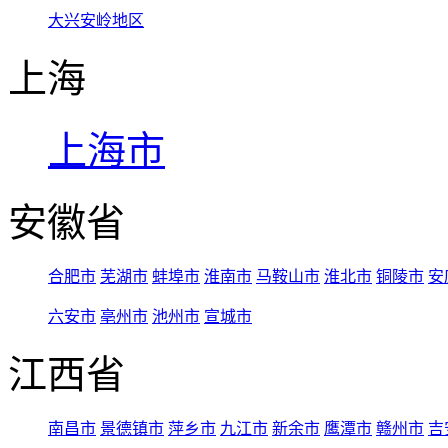
大兴安岭地区
上海
上海市
安徽省
合肥市
芜湖市
蚌埠市
淮南市
马鞍山市
淮北市
铜陵市
安
六安市
亳州市
池州市
宣城市
江西省
南昌市
景德镇市
萍乡市
九江市
新余市
鹰潭市
赣州市
吉