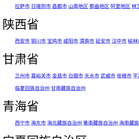
拉萨市
日喀则市
昌都市
山南地区
那曲地区
阿里地区
林
陕西省
西安市
铜川市
宝鸡市
咸阳市
渭南市
延安市
汉中市
榆林
甘肃省
兰州市
嘉峪关市
金昌市
白银市
天水市
武威市
张掖市
平
临夏回族自治州
甘南藏族自治州
青海省
西宁市
海东市
海北藏族自治州
黄南藏族自治州
海南藏族