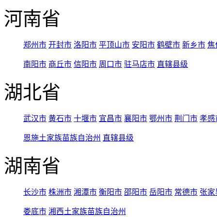
河南省
郑州市
开封市
洛阳市
平顶山市
安阳市
鹤壁市
新乡市
焦
南阳市
商丘市
信阳市
周口市
驻马店市
直辖县级
湖北省
武汉市
黄石市
十堰市
宜昌市
襄阳市
鄂州市
荆门市
孝感
恩施土家族苗族自治州
直辖县级
湖南省
长沙市
株洲市
湘潭市
衡阳市
邵阳市
岳阳市
常德市
张家
娄底市
湘西土家族苗族自治州