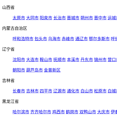
山西省
太原市
大同市
阳泉市
长治市
晋城市
朔州市
晋中市
运城
内蒙古自治区
呼和浩特市
包头市
乌海市
赤峰市
通辽市
鄂尔多斯市
呼
辽宁省
沈阳市
大连市
鞍山市
抚顺市
本溪市
丹东市
锦州市
营口
朝阳市
葫芦岛市
金普新区
吉林省
长春市
吉林市
四平市
辽源市
通化市
白山市
松原市
白城
黑龙江省
哈尔滨市
齐齐哈尔市
鸡西市
鹤岗市
双鸭山市
大庆市
伊