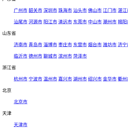
广州市
韶关市
深圳市
珠海市
汕头市
佛山市
江门市
湛江
汕尾市
河源市
阳江市
清远市
东莞市
中山市
潮州市
揭阳
山东省
济南市
青岛市
淄博市
枣庄市
东营市
烟台市
潍坊市
济宁
临沂市
德州市
聊城市
滨州市
菏泽市
浙江省
杭州市
宁波市
温州市
嘉兴市
湖州市
绍兴市
金华市
衢州
北京
北京市
天津
天津市