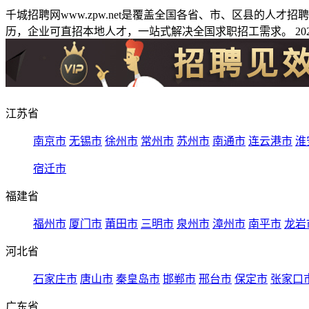
千城招聘网www.zpw.net是覆盖全国各省、市、区县的人
历，企业可直招本地人才，一站式解决全国求职招工需求。 2026
江苏省
南京市
无锡市
徐州市
常州市
苏州市
南通市
连云港市
淮
宿迁市
福建省
福州市
厦门市
莆田市
三明市
泉州市
漳州市
南平市
龙岩
河北省
石家庄市
唐山市
秦皇岛市
邯郸市
邢台市
保定市
张家口
广东省