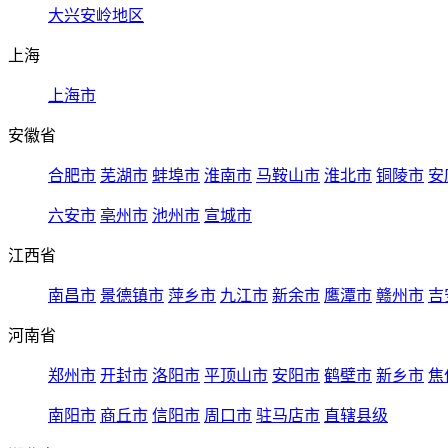
大兴安岭地区
上海
上海市
安徽省
合肥市
芜湖市
蚌埠市
淮南市
马鞍山市
淮北市
铜陵市
安
六安市
亳州市
池州市
宣城市
江西省
南昌市
景德镇市
萍乡市
九江市
新余市
鹰潭市
赣州市
吉
河南省
郑州市
开封市
洛阳市
平顶山市
安阳市
鹤壁市
新乡市
焦
南阳市
商丘市
信阳市
周口市
驻马店市
直辖县级