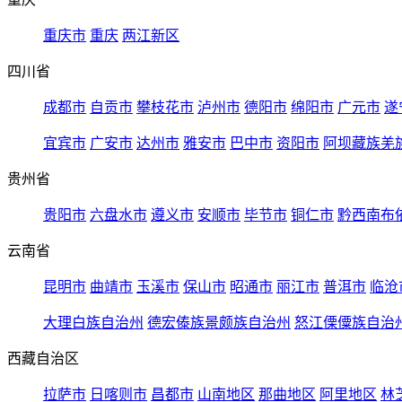
重庆市
重庆
两江新区
四川省
成都市
自贡市
攀枝花市
泸州市
德阳市
绵阳市
广元市
遂
宜宾市
广安市
达州市
雅安市
巴中市
资阳市
阿坝藏族羌
贵州省
贵阳市
六盘水市
遵义市
安顺市
毕节市
铜仁市
黔西南布
云南省
昆明市
曲靖市
玉溪市
保山市
昭通市
丽江市
普洱市
临沧
大理白族自治州
德宏傣族景颇族自治州
怒江傈僳族自治
西藏自治区
拉萨市
日喀则市
昌都市
山南地区
那曲地区
阿里地区
林