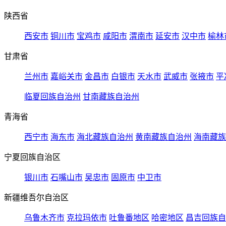
陕西省
西安市
铜川市
宝鸡市
咸阳市
渭南市
延安市
汉中市
榆林
甘肃省
兰州市
嘉峪关市
金昌市
白银市
天水市
武威市
张掖市
平
临夏回族自治州
甘南藏族自治州
青海省
西宁市
海东市
海北藏族自治州
黄南藏族自治州
海南藏族
宁夏回族自治区
银川市
石嘴山市
吴忠市
固原市
中卫市
新疆维吾尔自治区
乌鲁木齐市
克拉玛依市
吐鲁番地区
哈密地区
昌吉回族自