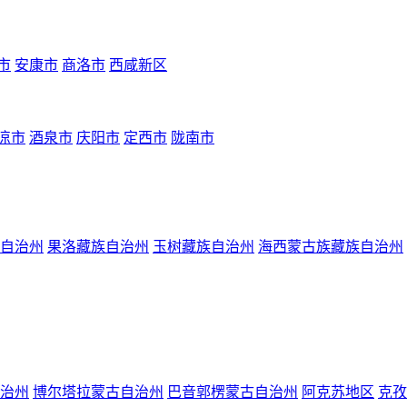
市
安康市
商洛市
西咸新区
凉市
酒泉市
庆阳市
定西市
陇南市
自治州
果洛藏族自治州
玉树藏族自治州
海西蒙古族藏族自治州
治州
博尔塔拉蒙古自治州
巴音郭楞蒙古自治州
阿克苏地区
克孜