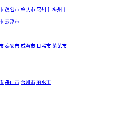
市
茂名市
肇庆市
惠州市
梅州市
市
云浮市
市
泰安市
威海市
日照市
莱芜市
市
舟山市
台州市
丽水市