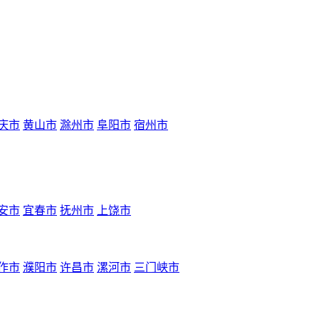
庆市
黄山市
滁州市
阜阳市
宿州市
安市
宜春市
抚州市
上饶市
作市
濮阳市
许昌市
漯河市
三门峡市