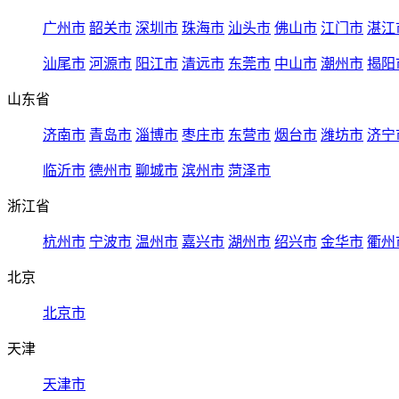
广州市
韶关市
深圳市
珠海市
汕头市
佛山市
江门市
湛江
汕尾市
河源市
阳江市
清远市
东莞市
中山市
潮州市
揭阳
山东省
济南市
青岛市
淄博市
枣庄市
东营市
烟台市
潍坊市
济宁
临沂市
德州市
聊城市
滨州市
菏泽市
浙江省
杭州市
宁波市
温州市
嘉兴市
湖州市
绍兴市
金华市
衢州
北京
北京市
天津
天津市