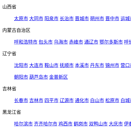
山西省
太原市
大同市
阳泉市
长治市
晋城市
朔州市
晋中市
运城
内蒙古自治区
呼和浩特市
包头市
乌海市
赤峰市
通辽市
鄂尔多斯市
呼
辽宁省
沈阳市
大连市
鞍山市
抚顺市
本溪市
丹东市
锦州市
营口
朝阳市
葫芦岛市
金普新区
吉林省
长春市
吉林市
四平市
辽源市
通化市
白山市
松原市
白城
黑龙江省
哈尔滨市
齐齐哈尔市
鸡西市
鹤岗市
双鸭山市
大庆市
伊