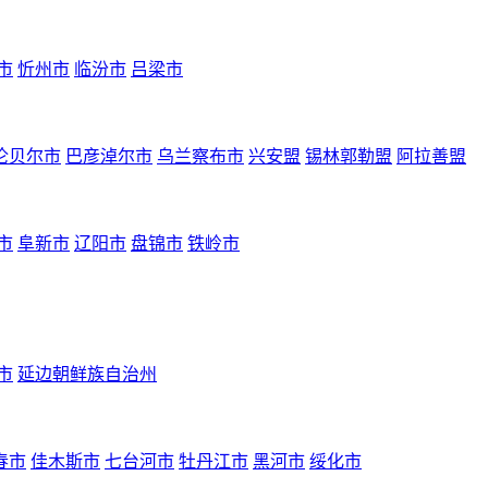
市
忻州市
临汾市
吕梁市
伦贝尔市
巴彦淖尔市
乌兰察布市
兴安盟
锡林郭勒盟
阿拉善盟
市
阜新市
辽阳市
盘锦市
铁岭市
市
延边朝鲜族自治州
春市
佳木斯市
七台河市
牡丹江市
黑河市
绥化市