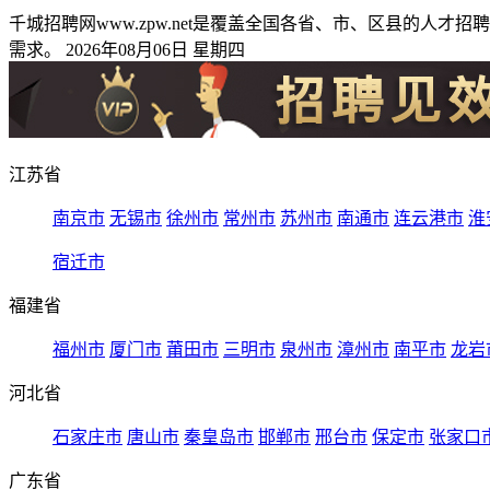
千城招聘网www.zpw.net是覆盖全国各省、市、区县的
需求。 2026年08月06日 星期四
江苏省
南京市
无锡市
徐州市
常州市
苏州市
南通市
连云港市
淮
宿迁市
福建省
福州市
厦门市
莆田市
三明市
泉州市
漳州市
南平市
龙岩
河北省
石家庄市
唐山市
秦皇岛市
邯郸市
邢台市
保定市
张家口
广东省