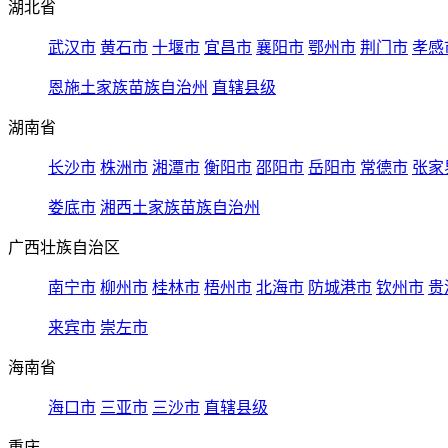
湖北省
武汉市
黄石市
十堰市
宜昌市
襄阳市
鄂州市
荆门市
孝感
恩施土家族苗族自治州
直辖县级
湖南省
长沙市
株洲市
湘潭市
衡阳市
邵阳市
岳阳市
常德市
张家
娄底市
湘西土家族苗族自治州
广西壮族自治区
南宁市
柳州市
桂林市
梧州市
北海市
防城港市
钦州市
贵
来宾市
崇左市
海南省
海口市
三亚市
三沙市
直辖县级
重庆