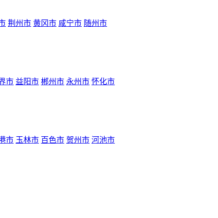
市
荆州市
黄冈市
咸宁市
随州市
界市
益阳市
郴州市
永州市
怀化市
港市
玉林市
百色市
贺州市
河池市