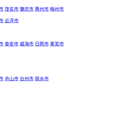
市
茂名市
肇庆市
惠州市
梅州市
市
云浮市
市
泰安市
威海市
日照市
莱芜市
市
舟山市
台州市
丽水市