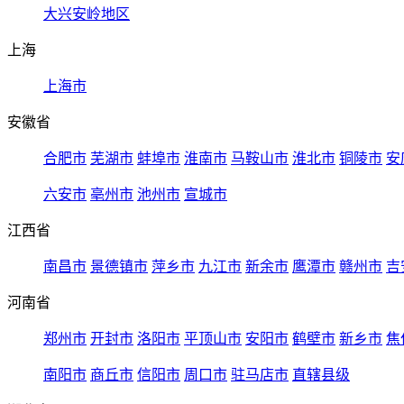
大兴安岭地区
上海
上海市
安徽省
合肥市
芜湖市
蚌埠市
淮南市
马鞍山市
淮北市
铜陵市
安
六安市
亳州市
池州市
宣城市
江西省
南昌市
景德镇市
萍乡市
九江市
新余市
鹰潭市
赣州市
吉
河南省
郑州市
开封市
洛阳市
平顶山市
安阳市
鹤壁市
新乡市
焦
南阳市
商丘市
信阳市
周口市
驻马店市
直辖县级