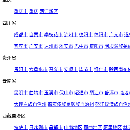
重庆市
重庆
两江新区
四川省
成都市
自贡市
攀枝花市
泸州市
德阳市
绵阳市
广元市
遂
宜宾市
广安市
达州市
雅安市
巴中市
资阳市
阿坝藏族羌
贵州省
贵阳市
六盘水市
遵义市
安顺市
毕节市
铜仁市
黔西南布
云南省
昆明市
曲靖市
玉溪市
保山市
昭通市
丽江市
普洱市
临沧
大理白族自治州
德宏傣族景颇族自治州
怒江傈僳族自治
西藏自治区
拉萨市
日喀则市
昌都市
山南地区
那曲地区
阿里地区
林