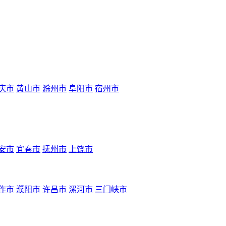
庆市
黄山市
滁州市
阜阳市
宿州市
安市
宜春市
抚州市
上饶市
作市
濮阳市
许昌市
漯河市
三门峡市