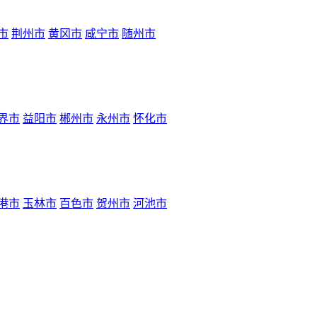
市
荆州市
黄冈市
咸宁市
随州市
界市
益阳市
郴州市
永州市
怀化市
港市
玉林市
百色市
贺州市
河池市