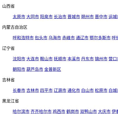
山西省
太原市
大同市
阳泉市
长治市
晋城市
朔州市
晋中市
运城
内蒙古自治区
呼和浩特市
包头市
乌海市
赤峰市
通辽市
鄂尔多斯市
呼
辽宁省
沈阳市
大连市
鞍山市
抚顺市
本溪市
丹东市
锦州市
营口
朝阳市
葫芦岛市
金普新区
吉林省
长春市
吉林市
四平市
辽源市
通化市
白山市
松原市
白城
黑龙江省
哈尔滨市
齐齐哈尔市
鸡西市
鹤岗市
双鸭山市
大庆市
伊