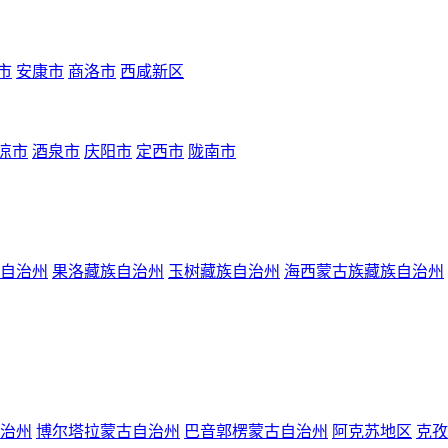
市
安康市
商洛市
西咸新区
凉市
酒泉市
庆阳市
定西市
陇南市
自治州
果洛藏族自治州
玉树藏族自治州
海西蒙古族藏族自治州
治州
博尔塔拉蒙古自治州
巴音郭楞蒙古自治州
阿克苏地区
克孜