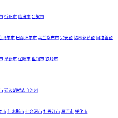
市
忻州市
临汾市
吕梁市
伦贝尔市
巴彦淖尔市
乌兰察布市
兴安盟
锡林郭勒盟
阿拉善盟
市
阜新市
辽阳市
盘锦市
铁岭市
市
延边朝鲜族自治州
春市
佳木斯市
七台河市
牡丹江市
黑河市
绥化市