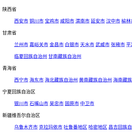
陕西省
西安市
铜川市
宝鸡市
咸阳市
渭南市
延安市
汉中市
榆林
甘肃省
兰州市
嘉峪关市
金昌市
白银市
天水市
武威市
张掖市
平
临夏回族自治州
甘南藏族自治州
青海省
西宁市
海东市
海北藏族自治州
黄南藏族自治州
海南藏族
宁夏回族自治区
银川市
石嘴山市
吴忠市
固原市
中卫市
新疆维吾尔自治区
乌鲁木齐市
克拉玛依市
吐鲁番地区
哈密地区
昌吉回族自