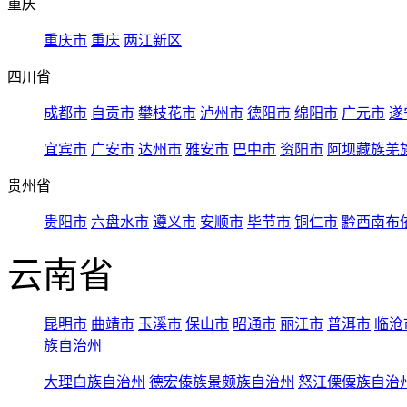
重庆
重庆市
重庆
两江新区
四川省
成都市
自贡市
攀枝花市
泸州市
德阳市
绵阳市
广元市
遂
宜宾市
广安市
达州市
雅安市
巴中市
资阳市
阿坝藏族羌
贵州省
贵阳市
六盘水市
遵义市
安顺市
毕节市
铜仁市
黔西南布
云南省
昆明市
曲靖市
玉溪市
保山市
昭通市
丽江市
普洱市
临沧
族自治州
大理白族自治州
德宏傣族景颇族自治州
怒江傈僳族自治