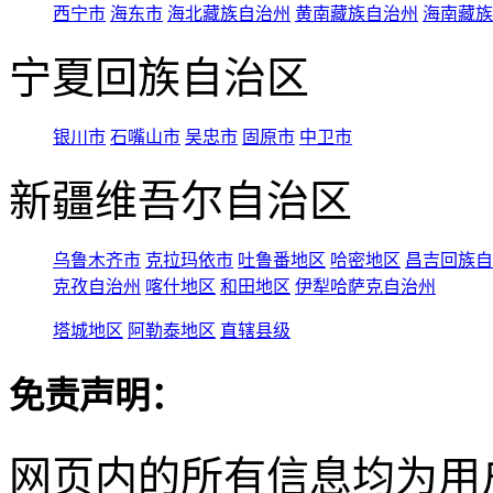
西宁市
海东市
海北藏族自治州
黄南藏族自治州
海南藏族
宁夏回族自治区
银川市
石嘴山市
吴忠市
固原市
中卫市
新疆维吾尔自治区
乌鲁木齐市
克拉玛依市
吐鲁番地区
哈密地区
昌吉回族自
克孜自治州
喀什地区
和田地区
伊犁哈萨克自治州
塔城地区
阿勒泰地区
直辖县级
免责声明：
网页内的所有信息均为用