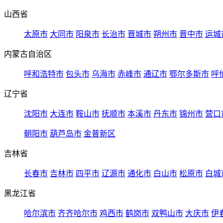
山西省
太原市
大同市
阳泉市
长治市
晋城市
朔州市
晋中市
运城
内蒙古自治区
呼和浩特市
包头市
乌海市
赤峰市
通辽市
鄂尔多斯市
呼
辽宁省
沈阳市
大连市
鞍山市
抚顺市
本溪市
丹东市
锦州市
营口
朝阳市
葫芦岛市
金普新区
吉林省
长春市
吉林市
四平市
辽源市
通化市
白山市
松原市
白城
黑龙江省
哈尔滨市
齐齐哈尔市
鸡西市
鹤岗市
双鸭山市
大庆市
伊