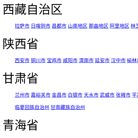
西藏自治区
拉萨市
日喀则市
昌都市
山南地区
那曲地区
阿里地区
林
陕西省
西安市
铜川市
宝鸡市
咸阳市
渭南市
延安市
汉中市
榆林
甘肃省
兰州市
嘉峪关市
金昌市
白银市
天水市
武威市
张掖市
平
临夏回族自治州
甘南藏族自治州
青海省