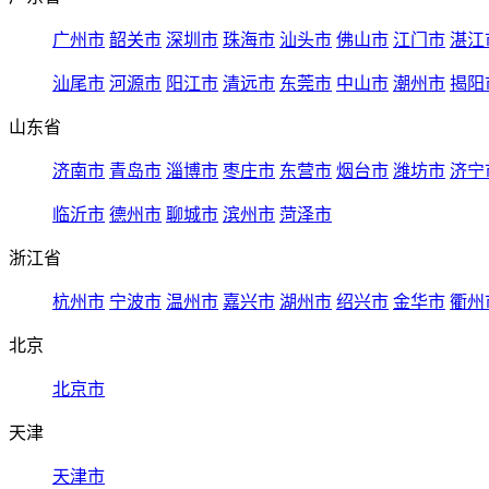
广州市
韶关市
深圳市
珠海市
汕头市
佛山市
江门市
湛江
汕尾市
河源市
阳江市
清远市
东莞市
中山市
潮州市
揭阳
山东省
济南市
青岛市
淄博市
枣庄市
东营市
烟台市
潍坊市
济宁
临沂市
德州市
聊城市
滨州市
菏泽市
浙江省
杭州市
宁波市
温州市
嘉兴市
湖州市
绍兴市
金华市
衢州
北京
北京市
天津
天津市