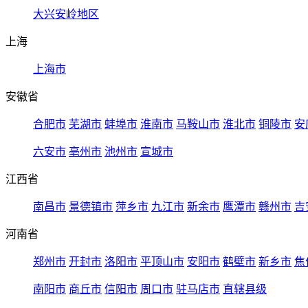
大兴安岭地区
上海
上海市
安徽省
合肥市
芜湖市
蚌埠市
淮南市
马鞍山市
淮北市
铜陵市
安
六安市
亳州市
池州市
宣城市
江西省
南昌市
景德镇市
萍乡市
九江市
新余市
鹰潭市
赣州市
吉
河南省
郑州市
开封市
洛阳市
平顶山市
安阳市
鹤壁市
新乡市
焦
南阳市
商丘市
信阳市
周口市
驻马店市
直辖县级