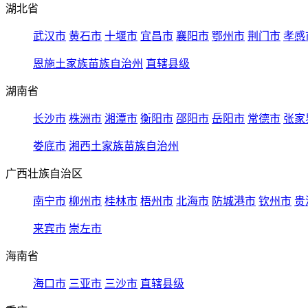
湖北省
武汉市
黄石市
十堰市
宜昌市
襄阳市
鄂州市
荆门市
孝感
恩施土家族苗族自治州
直辖县级
湖南省
长沙市
株洲市
湘潭市
衡阳市
邵阳市
岳阳市
常德市
张家
娄底市
湘西土家族苗族自治州
广西壮族自治区
南宁市
柳州市
桂林市
梧州市
北海市
防城港市
钦州市
贵
来宾市
崇左市
海南省
海口市
三亚市
三沙市
直辖县级