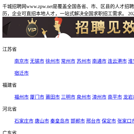
千城招聘网www.zpw.net是覆盖全国各省、市、区县的人
历，企业可直招本地人才，一站式解决全国求职招工需求。 2026
江苏省
南京市
无锡市
徐州市
常州市
苏州市
南通市
连云港市
淮
宿迁市
福建省
福州市
厦门市
莆田市
三明市
泉州市
漳州市
南平市
龙岩
河北省
石家庄市
唐山市
秦皇岛市
邯郸市
邢台市
保定市
张家口
广东省