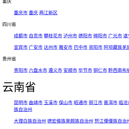
重庆
重庆市
重庆
两江新区
四川省
成都市
自贡市
攀枝花市
泸州市
德阳市
绵阳市
广元市
遂
宜宾市
广安市
达州市
雅安市
巴中市
资阳市
阿坝藏族羌
贵州省
贵阳市
六盘水市
遵义市
安顺市
毕节市
铜仁市
黔西南布
云南省
昆明市
曲靖市
玉溪市
保山市
昭通市
丽江市
普洱市
临沧
族自治州
大理白族自治州
德宏傣族景颇族自治州
怒江傈僳族自治