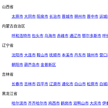
山西省
太原市
大同市
阳泉市
长治市
晋城市
朔州市
晋中市
运城
内蒙古自治区
呼和浩特市
包头市
乌海市
赤峰市
通辽市
鄂尔多斯市
呼
辽宁省
沈阳市
大连市
鞍山市
抚顺市
本溪市
丹东市
锦州市
营口
朝阳市
葫芦岛市
金普新区
吉林省
长春市
吉林市
四平市
辽源市
通化市
白山市
松原市
白城
黑龙江省
哈尔滨市
齐齐哈尔市
鸡西市
鹤岗市
双鸭山市
大庆市
伊