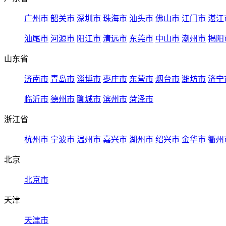
广州市
韶关市
深圳市
珠海市
汕头市
佛山市
江门市
湛江
汕尾市
河源市
阳江市
清远市
东莞市
中山市
潮州市
揭阳
山东省
济南市
青岛市
淄博市
枣庄市
东营市
烟台市
潍坊市
济宁
临沂市
德州市
聊城市
滨州市
菏泽市
浙江省
杭州市
宁波市
温州市
嘉兴市
湖州市
绍兴市
金华市
衢州
北京
北京市
天津
天津市