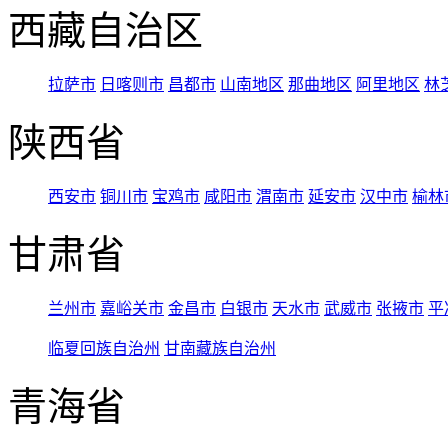
西藏自治区
拉萨市
日喀则市
昌都市
山南地区
那曲地区
阿里地区
林
陕西省
西安市
铜川市
宝鸡市
咸阳市
渭南市
延安市
汉中市
榆林
甘肃省
兰州市
嘉峪关市
金昌市
白银市
天水市
武威市
张掖市
平
临夏回族自治州
甘南藏族自治州
青海省