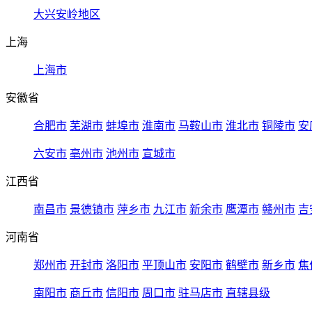
大兴安岭地区
上海
上海市
安徽省
合肥市
芜湖市
蚌埠市
淮南市
马鞍山市
淮北市
铜陵市
安
六安市
亳州市
池州市
宣城市
江西省
南昌市
景德镇市
萍乡市
九江市
新余市
鹰潭市
赣州市
吉
河南省
郑州市
开封市
洛阳市
平顶山市
安阳市
鹤壁市
新乡市
焦
南阳市
商丘市
信阳市
周口市
驻马店市
直辖县级