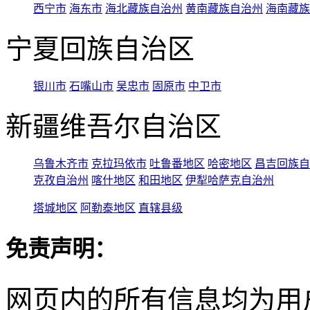
西宁市
海东市
海北藏族自治州
黄南藏族自治州
海南藏族
宁夏回族自治区
银川市
石嘴山市
吴忠市
固原市
中卫市
新疆维吾尔自治区
乌鲁木齐市
克拉玛依市
吐鲁番地区
哈密地区
昌吉回族自
克孜自治州
喀什地区
和田地区
伊犁哈萨克自治州
塔城地区
阿勒泰地区
直辖县级
免责声明：
网页内的所有信息均为用