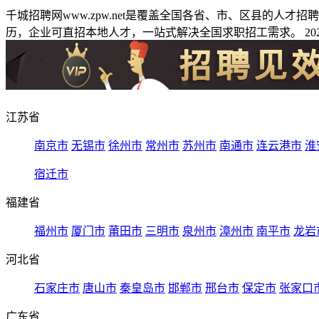
千城招聘网www.zpw.net是覆盖全国各省、市、区县的人
历，企业可直招本地人才，一站式解决全国求职招工需求。 2026
江苏省
南京市
无锡市
徐州市
常州市
苏州市
南通市
连云港市
淮
宿迁市
福建省
福州市
厦门市
莆田市
三明市
泉州市
漳州市
南平市
龙岩
河北省
石家庄市
唐山市
秦皇岛市
邯郸市
邢台市
保定市
张家口
广东省