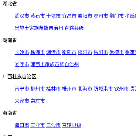
湖北省
武汉市
黄石市
十堰市
宜昌市
襄阳市
鄂州市
荆门市
孝感
恩施土家族苗族自治州
直辖县级
湖南省
长沙市
株洲市
湘潭市
衡阳市
邵阳市
岳阳市
常德市
张家
娄底市
湘西土家族苗族自治州
广西壮族自治区
南宁市
柳州市
桂林市
梧州市
北海市
防城港市
钦州市
贵
来宾市
崇左市
海南省
海口市
三亚市
三沙市
直辖县级